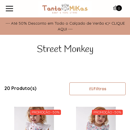
0
--- Até 50% Desconto em Todo o Calçado de Verão 👉 CLIQUE
AQUI ---
Street Monkey
20 Produto(s)
Filtros
PROMOÇÃO -50%
PROMOÇÃO -50%