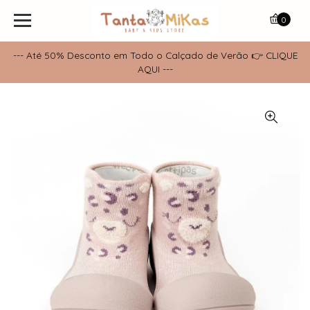
0
--- Até 50% Desconto em Todo o Calçado de Verão 👉 CLIQUE
AQUI ---