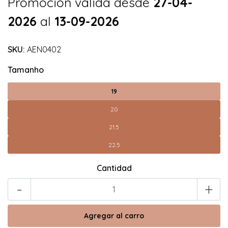
Promoción válida desde
27-04-
2026
al
13-09-2026
SKU:
AEN0402
Tamanho
19
20
21.5
22.5
Cantidad
-
+