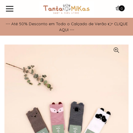
0
--- Até 50% Desconto em Todo o Calçado de Verão 👉 CLIQUE
AQUI ---