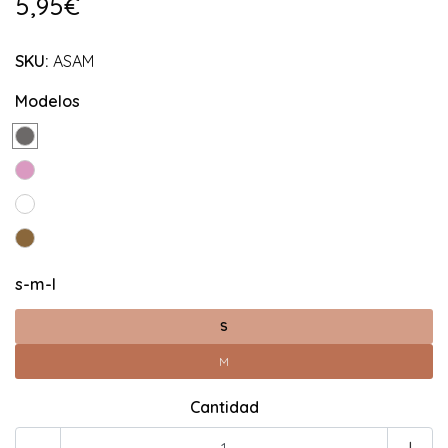
5,95€
SKU:
ASAM
Modelos
s-m-l
S
M
Cantidad