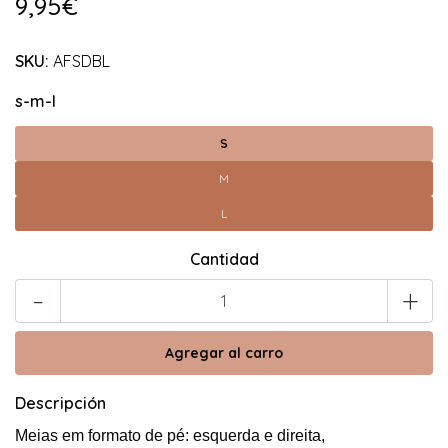
9,95€
SKU:
AFSDBL
s-m-l
S
M
L
Cantidad
-
+
Descripción
Meias em formato de pé: esquerda e direita,