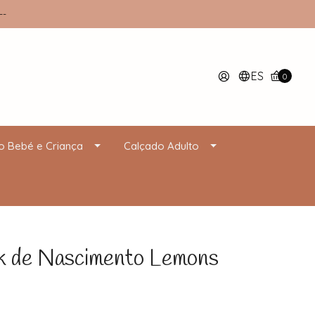
--
ES
0
o Bebé e Criança
Calçado Adulto
 de Nascimento Lemons