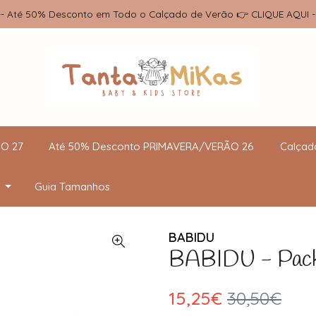
-- Até 50% Desconto em Todo o Calçado de Verão 👉 CLIQUE AQUI -
O 27
Até 50% Desconto PRIMAVERA/VERÃO 26
Calçad
Guia Tamanhos
BABIDU
BABIDU - Pack
15,25€
30,50€