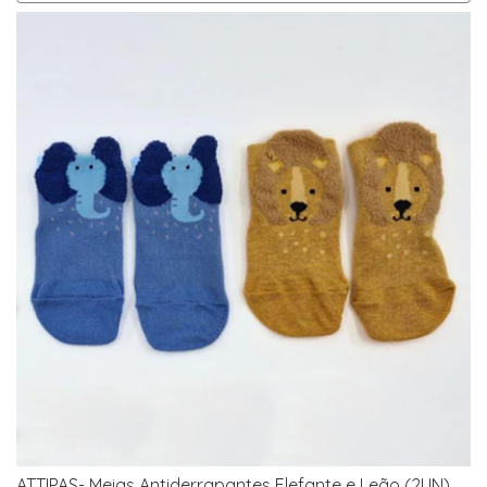
ATTIPAS- Meias Antiderrapantes Elefante e Leão (2UN)