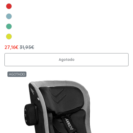
27,16€
31,95€
Agotado
AGOTADO