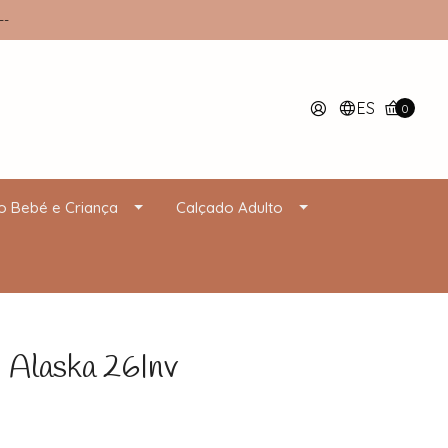
--
ES
0
o Bebé e Criança
Calçado Adulto
Alaska 26Inv