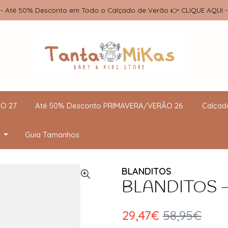
-- Até 50% Desconto em Todo o Calçado de Verão 👉 CLIQUE AQUI -
O 27
Até 50% Desconto PRIMAVERA/VERÃO 26
Calçad
Guia Tamanhos
BLANDITOS
BLANDITOS - 
29,47€
58,95€