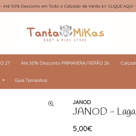
-- Até 50% Desconto em Todo o Calçado de Verão 👉 CLIQUE AQUI -
O 27
Até 50% Desconto PRIMAVERA/VERÃO 26
Calçad
Guia Tamanhos
JANOD
JANOD - Lagart
5,00€