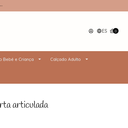
--
ES
0
o Bebé e Criança
Calçado Adulto
a articulada