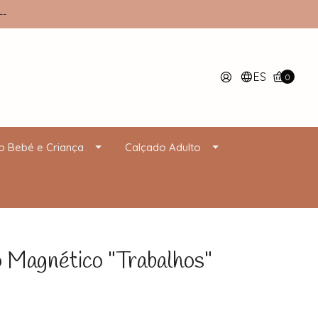
--
ES
0
o Bebé e Criança
Calçado Adulto
Magnético "Trabalhos"