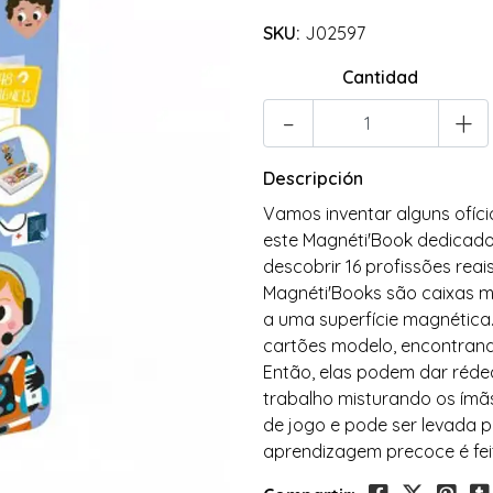
SKU:
J02597
Cantidad
-
+
Descripción
Vamos inventar alguns ofício
este Magnéti'Book dedicado 
descobrir 16 profissões rea
Magnéti'Books são caixas m
a uma superfície magnética
cartões modelo, encontrand
Então, elas podem dar rédea
trabalho misturando os ímãs!
de jogo e pode ser levada p
aprendizagem precoce é fei