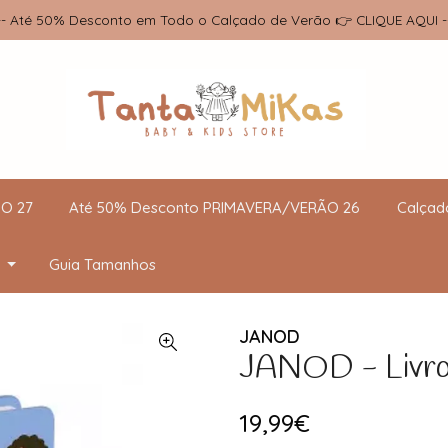
-- Até 50% Desconto em Todo o Calçado de Verão 👉 CLIQUE AQUI -
O 27
Até 50% Desconto PRIMAVERA/VERÃO 26
Calçad
Guia Tamanhos
JANOD
JANOD - Livro 
19,99€