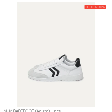
OFERTA -40%
MUM BAREFOOT (Adulto) - Ines