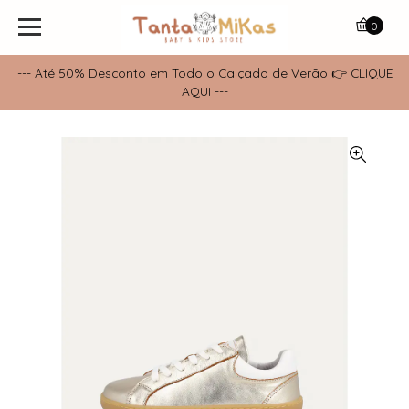
0
--- Até 50% Desconto em Todo o Calçado de Verão 👉 CLIQUE
AQUI ---