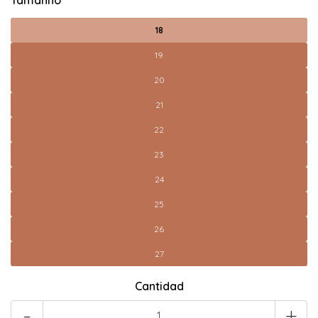
Tamanho
18
19
20
21
22
23
24
25
26
27
Cantidad
-
+