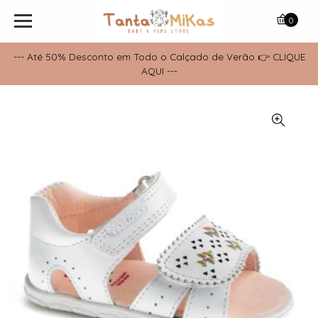
0
--- Até 50% Desconto em Todo o Calçado de Verão 👉 CLIQUE
AQUI ---