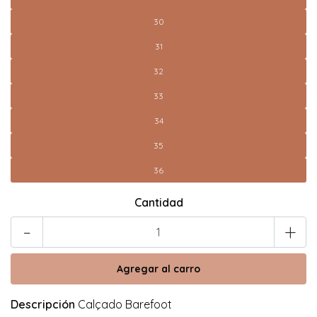
30
31
32
33
34
35
36
Cantidad
-
+
Descripción
Calçado Barefoot