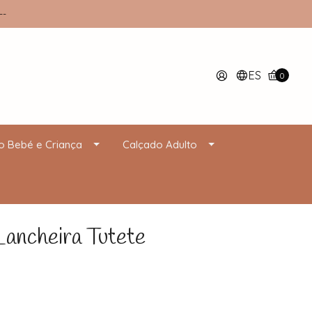
--
ES
0
o Bebé e Criança
Calçado Adulto
Lancheira Tutete