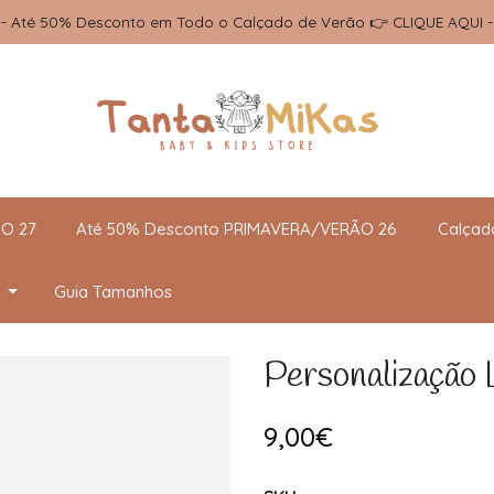
-- Até 50% Desconto em Todo o Calçado de Verão 👉 CLIQUE AQUI -
O 27
Até 50% Desconto PRIMAVERA/VERÃO 26
Calçad
Guia Tamanhos
Personalização 
9,00€