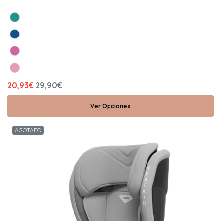
20,93€
29,90€
Ver Opciones
AGOTADO