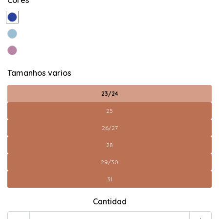
Cores
Tamanhos varios
23/24
25
26/27
28
29/30
31
Cantidad