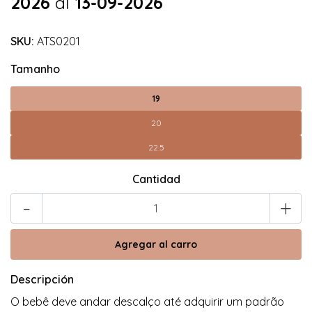
2026
al
13-09-2026
SKU:
ATS0201
Tamanho
19
20
22.5
Cantidad
-
+
Descripción
O bebê deve andar descalço até adquirir um padrão