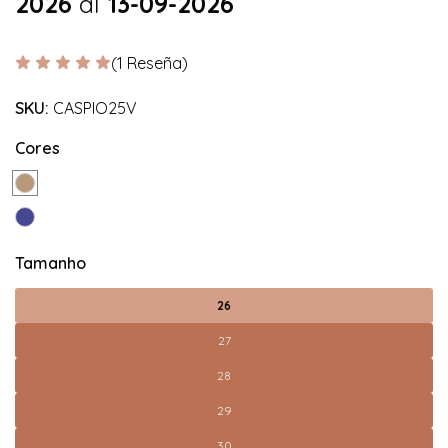
2026
al
13-09-2026
(1 Reseña)
SKU:
CASPIO25V
Cores
Tamanho
26
27
28
29
30