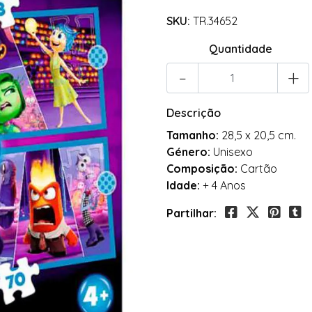
SKU:
TR.34652
Quantidade
-
+
Descrição
Tamanho:
28,5 x 20,5 cm.
Género:
Unisexo
Composição:
Cartão
Idade:
+ 4 Anos
Partilhar: