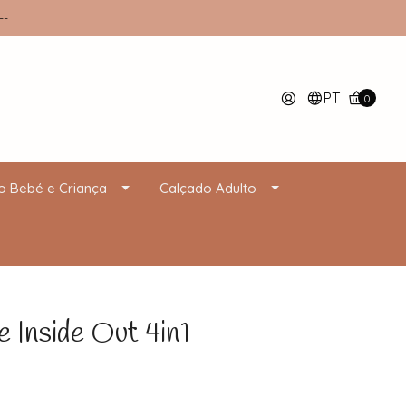
--
PT
0
o Bebé e Criança
Calçado Adulto
 Inside Out 4in1