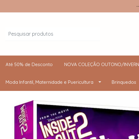
-
Até 50% de Desconto
NOVA COLEÇÃO OUTONO/INVERN
Moda Infantil, Maternidade e Puericultura
Brinquedos