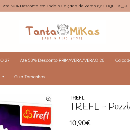
-- Até 50% Desconto em Todo o Calçado de Verão 👉 CLIQUE AQUI -
O 27
Até 50% Desconto PRIMAVERA/VERÃO 26
Calçad
Guia Tamanhos
TREFL
TREFL - Puzzle
10,90€