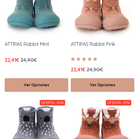
ATTIPAS Rabbit Mint
ATTIPAS Rabbit Pink
22,41€
24,90€
22,41€
24,90€
Ver Opciones
Ver Opciones
OFERTA -10%
OFERTA -10%