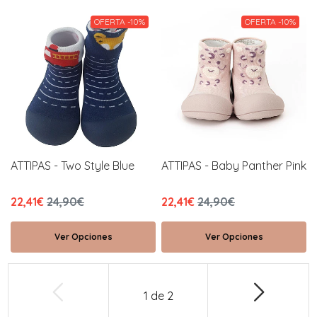
OFERTA -10%
OFERTA -10%
ATTIPAS - Two Style Blue
ATTIPAS - Baby Panther Pink
22,41€
24,90€
22,41€
24,90€
Ver Opciones
Ver Opciones
1
de
2